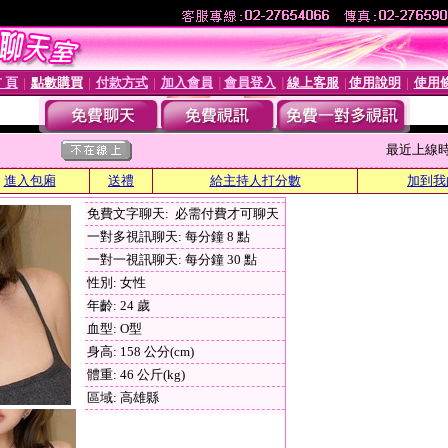
 頁
點數購買
付款方式
加入會員
會員登入
線上客服
使用說明
使用
│
│
│
│
│
│
│
最近上線時間 :
進入包廂
送禮
給主持人打分數
加到我
免費文字聊天: 必需付費才可聊天
一對多視訊聊天: 每分鐘 8 點
一對一視訊聊天: 每分鐘 30 點
性別: 女性
年齡: 24 歲
血型: O型
身高: 158 公分(cm)
體重: 46 公斤(kg)
區域: 高雄縣