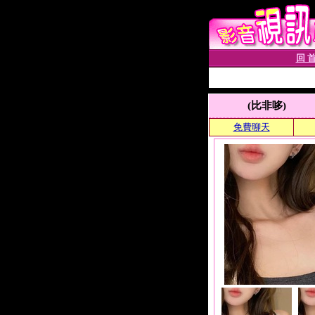
回 首
(比非哆)
免費聊天