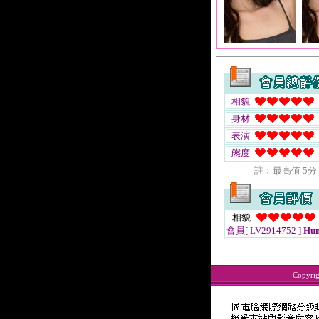
相貌
身材
表演
態度
註﹕最高值 5分
相貌
會員[ LV2914752 ]
Hun
Copyri