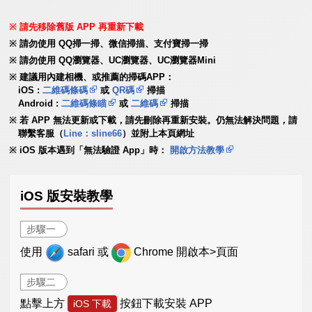
請先移除舊版 APP 再重新下載
請勿使用 QQ掃一掃、微信掃描、支付寶掃一掃
請勿使用 QQ瀏覽器、UC瀏覽器、UC瀏覽器Mini
建議用內建相機、或推薦的掃碼APP：
iOS :
二維碼條碼
或
QR碼
掃描
Android :
二維碼條瞄
或
二維碼
掃描
若 APP 無法更新或下載，請先刪除再重新安裝。仍無法解決問題，請
聯繫客服（
Line：sline66
）並附上本頁網址
iOS 版本遇到「無法驗證 App」時：
開啟方法教學
iOS 版安裝教學
步驟一
使用
safari 或
Chrome 開啟本>頁面
步驟二
點擊上方
按鈕下載安裝 APP
iOS 下載