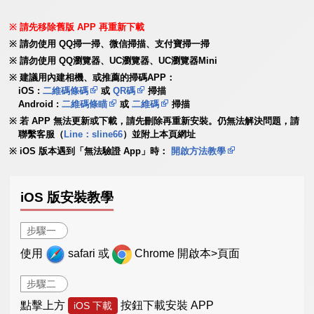
請先移除舊版 APP 再重新下載
請勿使用 QQ掃一掃、微信掃描、支付寶掃一掃
請勿使用 QQ瀏覽器、UC瀏覽器、UC瀏覽器Mini
建議用內建相機、或推薦的掃碼APP：
iOS :
二維碼條碼
或
QR碼
掃描
Android :
二維碼條瞄
或
二維碼
掃描
若 APP 無法更新或下載，請先刪除再重新安裝。仍無法解決問題，請
聯繫客服（
Line：sline66
）並附上本頁網址
iOS 版本遇到「無法驗證 App」時：
開啟方法教學
iOS 版安裝教學
步驟一
使用
safari 或
Chrome 開啟本>頁面
步驟二
點擊上方
按鈕下載安裝 APP
iOS 下載