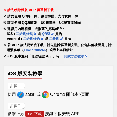
請先移除舊版 APP 再重新下載
請勿使用 QQ掃一掃、微信掃描、支付寶掃一掃
請勿使用 QQ瀏覽器、UC瀏覽器、UC瀏覽器Mini
建議用內建相機、或推薦的掃碼APP：
iOS :
二維碼條碼
或
QR碼
掃描
Android :
二維碼條瞄
或
二維碼
掃描
若 APP 無法更新或下載，請先刪除再重新安裝。仍無法解決問題，請
聯繫客服（
Line：sline66
）並附上本頁網址
iOS 版本遇到「無法驗證 App」時：
開啟方法教學
iOS 版安裝教學
步驟一
使用
safari 或
Chrome 開啟本>頁面
步驟二
點擊上方
按鈕下載安裝 APP
iOS 下載