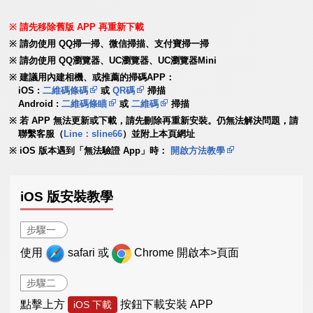
請先移除舊版 APP 再重新下載
請勿使用 QQ掃一掃、微信掃描、支付寶掃一掃
請勿使用 QQ瀏覽器、UC瀏覽器、UC瀏覽器Mini
建議用內建相機、或推薦的掃碼APP：
iOS :
二維碼條碼
或
QR碼
掃描
Android :
二維碼條瞄
或
二維碼
掃描
若 APP 無法更新或下載，請先刪除再重新安裝。仍無法解決問題，請
聯繫客服（
Line：sline66
）並附上本頁網址
iOS 版本遇到「無法驗證 App」時：
開啟方法教學
iOS 版安裝教學
步驟一
使用
safari 或
Chrome 開啟本>頁面
步驟二
點擊上方
按鈕下載安裝 APP
iOS 下載