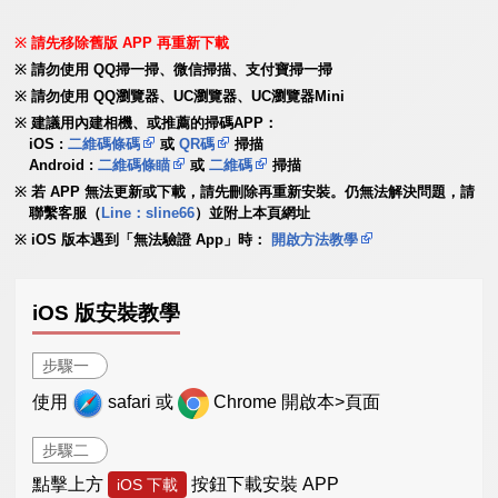
請先移除舊版 APP 再重新下載
請勿使用 QQ掃一掃、微信掃描、支付寶掃一掃
請勿使用 QQ瀏覽器、UC瀏覽器、UC瀏覽器Mini
建議用內建相機、或推薦的掃碼APP：
iOS :
二維碼條碼
或
QR碼
掃描
Android :
二維碼條瞄
或
二維碼
掃描
若 APP 無法更新或下載，請先刪除再重新安裝。仍無法解決問題，請
聯繫客服（
Line：sline66
）並附上本頁網址
iOS 版本遇到「無法驗證 App」時：
開啟方法教學
iOS 版安裝教學
步驟一
使用
safari 或
Chrome 開啟本>頁面
步驟二
點擊上方
按鈕下載安裝 APP
iOS 下載